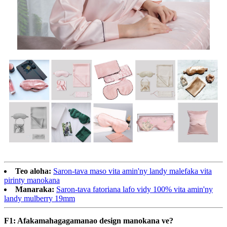
Teo aloha:
Saron-tava maso vita amin'ny landy malefaka vita
pirinty manokana
Manaraka:
Saron-tava fatoriana lafo vidy 100% vita amin'ny
landy mulberry 19mm
F1: Afaka
mahagaga
manao design manokana ve?