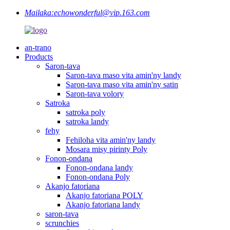
Mailaka:
echowonderful@vip.163.com
an-trano
Products
Saron-tava
Saron-tava maso vita amin'ny landy
Saron-tava maso vita amin'ny satin
Saron-tava volory
Satroka
satroka poly
satroka landy
fehy
Fehiloha vita amin'ny landy
Mosara misy pirinty Poly
Fonon-ondana
Fonon-ondana landy
Fonon-ondana Poly
Akanjo fatoriana
Akanjo fatoriana POLY
Akanjo fatoriana landy
saron-tava
scrunchies