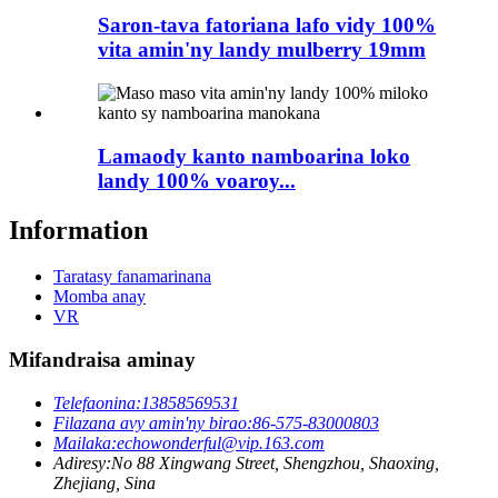
Saron-tava fatoriana lafo vidy 100%
vita amin'ny landy mulberry 19mm
Lamaody kanto namboarina loko
landy 100% voaroy...
Information
Taratasy fanamarinana
Momba anay
VR
Mifandraisa aminay
Telefaonina:
13858569531
Filazana avy amin'ny birao:
86-575-83000803
Mailaka:
echowonderful@vip.163.com
Adiresy:
No 88 Xingwang Street, Shengzhou, Shaoxing,
Zhejiang, Sina