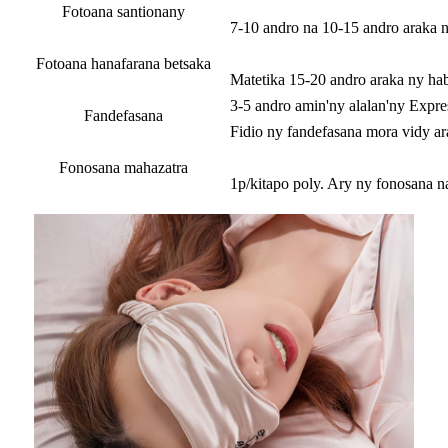
Fotoana santionany
7-10 andro na 10-15 andro araka n
Fotoana hanafarana betsaka
Matetika 15-20 andro araka ny ha
3-5 andro amin'ny alalan'ny Expr
Fandefasana
Fidio ny fandefasana mora vidy ar
Fonosana mahazatra
1p/kitapo poly. Ary ny fonosana 