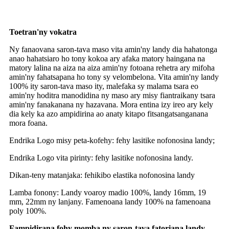
Toetran'ny vokatra
Ny fanaovana saron-tava maso vita amin'ny landy dia hahatonga
anao hahatsiaro ho tony kokoa ary afaka matory haingana na
matory lalina na aiza na aiza amin'ny fotoana rehetra ary mifoha
amin'ny fahatsapana ho tony sy velombelona. Vita amin'ny landy
100% ity saron-tava maso ity, malefaka sy malama tsara eo
amin'ny hoditra manodidina ny maso ary misy fiantraikany tsara
amin'ny fanakanana ny hazavana. Mora entina izy ireo ary kely
dia kely ka azo ampidirina ao anaty kitapo fitsangatsanganana
mora foana.
Endrika Logo misy peta-kofehy: fehy lasitike nofonosina landy;
Endrika Logo vita pirinty: fehy lasitike nofonosina landy.
Dikan-teny matanjaka: fehikibo elastika nofonosina landy
Lamba fonony: Landy voaroy madio 100%, landy 16mm, 19
mm, 22mm ny lanjany. Famenoana landy 100% na famenoana
poly 100%.
Fampidirana fohy momba ny saron-tava fatoriana landy