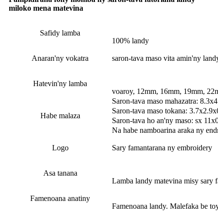
miloko mena matevina
Safidy lamba
100% landy
Anaran'ny vokatra
saron-tava maso vita amin'ny lan
Hatevin'ny lamba
voaroy, 12mm, 16mm, 19mm, 2
Saron-tava maso mahazatra: 8.3x4.
Saron-tava maso tokana: 3.7x2.9x0
Habe malaza
Saron-tava ho an'ny maso: sx 11x0
Na habe namboarina araka ny endr
Logo
Sary famantarana ny embroidery
Asa tanana
Lamba landy matevina misy sary f
Famenoana anatiny
Famenoana landy. Malefaka be toy