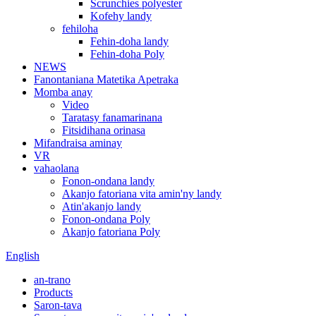
Scrunchies polyester
Kofehy landy
fehiloha
Fehin-doha landy
Fehin-doha Poly
NEWS
Fanontaniana Matetika Apetraka
Momba anay
Video
Taratasy fanamarinana
Fitsidihana orinasa
Mifandraisa aminay
VR
vahaolana
Fonon-ondana landy
Akanjo fatoriana vita amin'ny landy
Atin'akanjo landy
Fonon-ondana Poly
Akanjo fatoriana Poly
English
an-trano
Products
Saron-tava