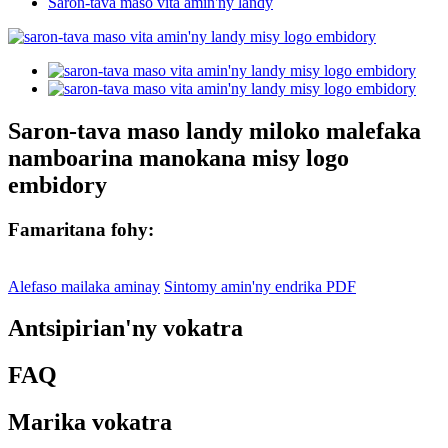
Saron-tava maso vita amin'ny landy
Saron-tava maso landy miloko malefaka
namboarina manokana misy logo
embidory
Famaritana fohy:
Alefaso mailaka aminay
Sintomy amin'ny endrika PDF
Antsipirian'ny vokatra
FAQ
Marika vokatra